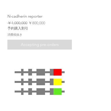
N-cadherin reporter
通常価格
セール価格
￥1,000,000
￥800,000
予約購入割引
消費税抜き
Accepting pre-orders