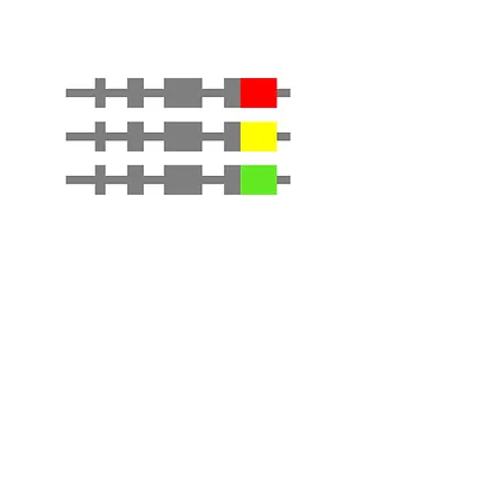
NG2 reporter
通常価格
セール価格
￥1,000,000
￥800,000
予約購入割引
消費税抜き
Accepting pre-orders