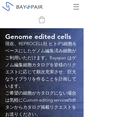
Genome edited cells
現在、REPROCELL社 ヒトiPS細胞を
ベースにしたゲノム編集済み細胞が
ご利用いただけます。Bayspair はゲ
ノム編集細胞カタログを皆様のリク
エストに応じて順次充実させ、巨大
なライブラリを作ることを計画して
います。
ご希望の細胞がカタログにない場合
は気軽にCustom editing serviceのボ
タンからカタログ掲載リクエストを
お送りください。