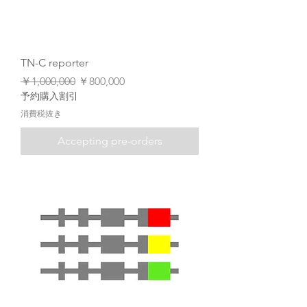
TN-C reporter
通常価格
セール価格
￥1,000,000
￥800,000
予約購入割引
消費税抜き
Accepting pre-orders