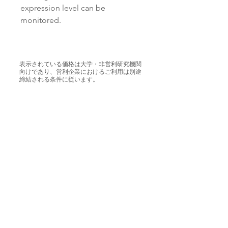
expression level can be
monitored.
表示されている価格は大学・非営利研究機関
向けであり、営利企業におけるご利用は別途
締結される条件に従います。
Bayspair Japan 合同会社
東京都江東区新木場 1丁目 17 - 8 - 208
info-jp@bayspair.co.jp
© 2024 All Rights Reserved | Bayspair