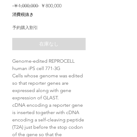
通
セ
 ￥1,000,000 
￥800,000
常
ー
消費税抜き
価
ル
格
価
予約購入割引
格
在庫なし
Genome-edited REPROCELL
human iPS cell 771-3G
Cells whose genome was edited
so that reporter genes are
expressed along with gene
expression of GLAST.
cDNA encoding a reporter gene
is inserted together with cDNA
encoding a self-cleaving peptide
(T2A) just before the stop codon
of the gene so that the