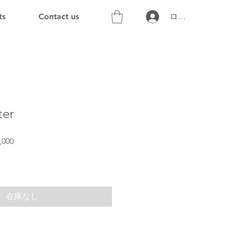
ts
Contact us
ログイン
ter
セ
,000
ー
ル
価
格
在庫なし