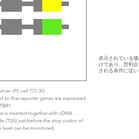
表示されている価
けであり、営利企
される条件に従い
an iPS cell 771-3G
 so that reporter genes are expressed
 TBR1.
 is inserted together with cDNA
de (T2A) just before the stop codon of
n level can be monitored.