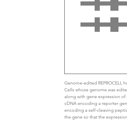
Genome-edited REPROCELL hum
Cells whose genome was edited
along with gene expression o
cDNA encoding a reporter gene
encoding a self-cleaving pepti
the gene so that the expressio