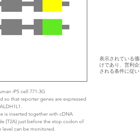
表示されている価
けであり、営利企
される条件に従い
an iPS cell 771-3G
 so that reporter genes are expressed
f ALDH1L1.
 is inserted together with cDNA
de (T2A) just before the stop codon of
n level can be monitored.