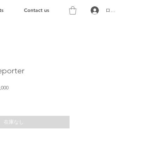
ts
Contact us
ログイン
porter
セ
,000
ー
ル
価
格
在庫なし